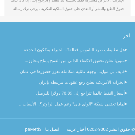
الإنترنت ، لأغراض مشتركة فقط بالنسبة لك لتعلم و الرجوع إلى ، إذا كان لديك
حقوق الطبع والنشر أو التعدي على حقوق الملكية الفكرية ، يرجى ترك رسالة
آخر
هل تطبيقات طرد الناموس فعالة؟.. الخبراء يفككون الخدعة
سوريا تعلن تحقيق الاكتفاء الذاتي من القمح بإنتاج يتجاوز...
فايف بي مول... وجهة عائلية متكاملة تعزز حضورها في عمان
الخزانة الأمريكية تعلن رفع عقوبات مرتبطة بإيران
أسعار النفط عالميا تتراجع إلى 78.89 دولارا للبرميل
لماذا تختفي شبكة "الواي فاي" رغم عمل الراوتر؟.. الأسباب...
© حقوق النشر 2009-2020 أخبار عربية
اتصل بنا
SiteMap