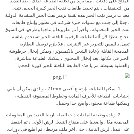
المنتج على دفعات ، مما يزيد من تكلفة الطباعة. لذلك ، بعد العديد
من التحقيقات ، يتم تحديد طابعات نفث الحبر كبيرة الحجم. تتبنى
معدات ترميز نفث الحبر هذه تقنية ترميز نفث الحبر المتقدمة الدولية
، جنبًا إلى جنب مع سنوات خبرة شركتنا في تطوير وإنتاج طابعات
نفث الحبر المحمولة ، وأخيراً تم تطويرها وإنتاجها وطرحها في السوق
بنجاح. نظرًا لأن آلة الطباعة الرقمية النافثة للحبر تستخدم شاشة
تعمل باللمس للتحرير عبر الإنترنت ، فلا يلزم توصيل البطارية
المدمجة القابلة لإعادة الشحن بالكمبيوتر ، ويمكن إدخال خرطوشة
الحبر في مكانها. بعد إدخال المحتوى ، يمكنك الطباعة مباشرة ،
والعملية بسيطة. مزايا هذه الطابعة النافثة للحبر كبيرة الحجم:
1. يمكنها الطباعة بإرتفاع أقصى 71mm ، والذي يمكن أن يلبي
إحتياجات الطباعة للأحرف المادية وخطوط المصفوفة النقطية ،
ويمكنها طباعة محتوى واضح جدا وجميل.
2. زيادة وظيفة الملفات ذات الصلة. اربط العديد من المعلومات
المجمعة معًا ، واضغط على مفتاح التبديل لرش الأولى ، ثم اضغط
على تبديل لرش الثانية ، حتى آخر ملف مرتبط ، ثم اطبع في دورات.