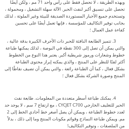
وبهذه الطريقة ، لا تحصل فقط على رأس واحد 71 مم ، ولكن أيضًا
تحصل على تنسيق أكبر لنفث الحبر. الآلة سهلة التشغيل ، ومحمولة ،
وتستخدم جميع الأحبار المستوردة الصديقة للبيئة وغير الملوثة ، لذلك
بجانب توفير التكاليف للمؤسسة ، فإنها تعمل أيضًا على تحسين
كفاءة عمل العمال ؛
3. تتميز الطابعة النافثة للحبر ذات الأحرف الكبيرة بدقة عالية ،
والتي يمكن أن تصل إلى 300 نقطة في البوصة ، لذلك يمكنها طباعة
خطوط وشعارات ورموز شريطية أكبر. يعتبر هذا النوع من الخطوط
أكثر لفتًا للنظر على المنتج ، والذي يمكنه إبراز محتوى الطباعة
بشكل فعال ، كما أن الطباعة رائعة ، والتي يمكن أن تضيف نقاطًا إلى
المنتج وصورة الشركة بشكل فعال ؛
4. يمكنك طباعة أسطر متعددة من المعلومات. طابعة نفث
الحبر للتغليف الخارجي CYCJET C700 ، مع ارتفاع 7 سم ، لا يوجد حد
لعدد خطوط الطباعة ، ويمكن أن يصل أصغر خط أحادي الخط إلى 2
مم. ويمكن طباعة النماذج وقوائم مكونات المنتج وما إلى ذلك ، بدلاً
من الملصقات ، وتوفير التكاليف!