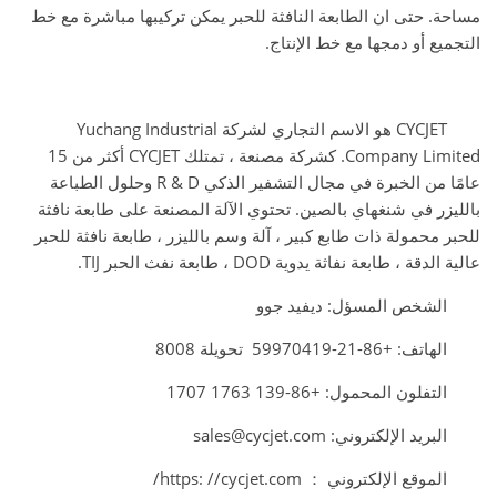
مساحة. حتى ان الطابعة النافثة للحبر يمكن تركيبها مباشرة مع خط
التجميع أو دمجها مع خط الإنتاج.
CYCJET هو الاسم التجاري لشركة Yuchang Industrial
Company Limited. كشركة مصنعة ، تمتلك CYCJET أكثر من 15
عامًا من الخبرة في مجال التشفير الذكي R & D وحلول الطباعة
بالليزر في شنغهاي بالصين. تحتوي الآلة المصنعة على طابعة نافثة
للحبر محمولة ذات طابع كبير ، آلة وسم بالليزر ، طابعة نافثة للحبر
عالية الدقة ، طابعة نفاثة يدوية DOD ، طابعة نفث الحبر TIJ.
الشخص المسؤل: ديفيد جوو
الهاتف: +86-21-59970419 تحويلة 8008
التفلون المحمول: +86-139 1763 1707
البريد الإلكتروني: sales@cycjet.com
الموقع الإلكتروني ： https: //cycjet.com/