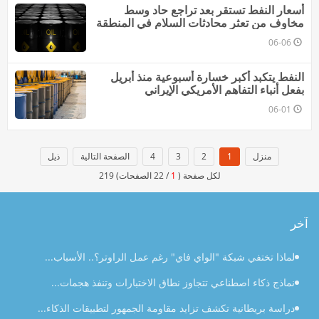
أسعار النفط تستقر بعد تراجع حاد وسط
مخاوف من تعثر محادثات السلام في المنطقة
06-06
النفط يتكبد أكبر خسارة أسبوعية منذ أبريل
بفعل أنباء التفاهم الأمريكي الإيراني
06-01
منزل
1
2
3
4
الصفحة التالية
ذيل
لكل صفحة (
1
/ 22 الصفحات) 219
آخر
لماذا تختفي شبكة "الواي فاي" رغم عمل الراوتر؟.. الأسباب...
نماذج ذكاء اصطناعي تتجاوز نطاق الاختبارات وتنفذ هجمات...
دراسة بريطانية تكشف تزايد مقاومة الجمهور لتطبيقات الذكاء...