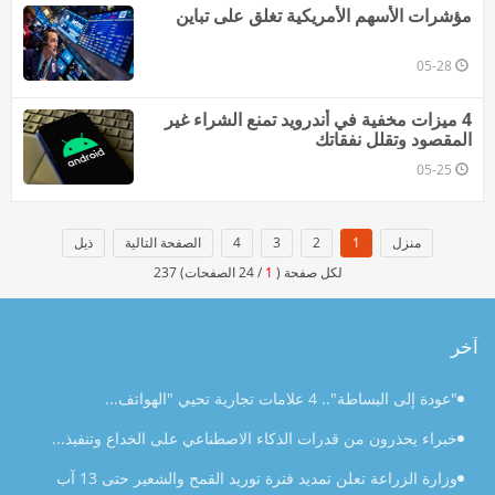
مؤشرات الأسهم الأمريكية تغلق على تباين
05-28
4 ميزات مخفية في أندرويد تمنع الشراء غير
المقصود وتقلل نفقاتك
05-25
منزل
1
2
3
4
الصفحة التالية
ذيل
لكل صفحة (
1
/ 24 الصفحات) 237
آخر
"عودة إلى البساطة".. 4 علامات تجارية تحيي "الهواتف...
خبراء يحذرون من قدرات الذكاء الاصطناعي على الخداع وتنفيذ...
وزارة الزراعة تعلن تمديد فترة توريد القمح والشعير حتى 13 آب