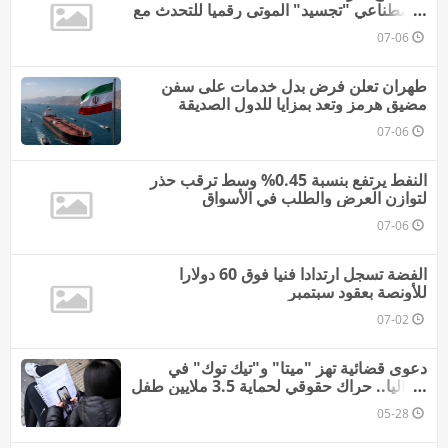
الاصطناعي "تجسيد" الموتى رقميا للتحدث مع
عائلاتهم؟
07-06
طهران تعلن فرض بدل خدمات على سفن
مضيق هرمز وتعد بمزايا للدول الصديقة
07-06
النفط يرتفع بنسبة 0.45% وسط ترقب حذر
لتوازن العرض والطلب في الأسواق
07-06
الفضة تسجل ارتدادا فنيا فوق 60 دولارا
للأونصة بعقود سبتمبر
07-02
دعوى قضائية تهز "ميتا" و"تيك توك" في
إيطاليا.. حراك حقوقي لحماية 3.5 ملايين طفل
من الإدمان الرقمي
05-28