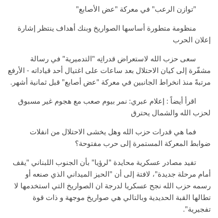
"توازن الرعب" في معركة "عض الأصابع"
منظومة متطورة أساسها الصواريخ وبنك أهداف ينتظر إشارة
إعلان الحرب
سعى حزب الله لاستعراض قدراتِه "التدميرية" في رسالة
مشفّرة إلى كيان الاحتلال بعد ساعات على اغتيال أحد قياداته - الأرفع
مرتبةً منذ انخراط الجانبين في معركة "عض أصابع" قبل ثمانية أشهر.
اقرأ أيضاً : إعلام عبري: نمر بيوم صعب مع هجوم غير مسبوق
لحزب الله والشمال يحترق
فما هي قدرات حزب الله وهل يخشى الاحتلال من انفلات
ضوابط المعركة المستمرة إلى حرب مفتوحة؟
تفيد مصادر عسكرية محايدة "لرؤيا" بأن الجنوب اللبناني "يقف
أمام مرحلة جديدة"، لافتة إلى أن "الحيز الميداني الذي صنعه أو
رسمه حزب الله نجح عسكريا لدرجة ان الصواريخ التي استخدمها لا
تطالها القبة الحديدية وبالتالي هي صواريخ موجهة و ذات قوة
تفجيرية".