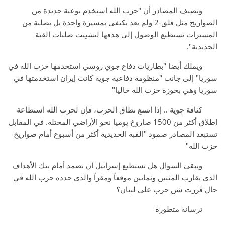
وتضيف المصادر أن "حزب الله استخدم نوعية جديدة من
الصواريخ مثل فلق-2 ولم يعد يكتفي بمسيرة واحدة بل بصلية من
المسيرات تستطيع الوصول إلى هدفها لتشتِيت صليات القبة
الحديدية".
ويملك أيضا "بطاريات دفاع جوي روسي استخدمها حزب الله في
سوريا" إلى جانب "منظومة دفاعية جوية كانت إيران استخدمتها في
سوريا وهي بحوزة حزب الله حاليا"
كثافة جوية .. إذا اتسع نطاق الحرب، فإن لحزب الله استطاعة
إطلاق أكثر من 1500 صاروخ يوميا نحو الأراضي المحتلة. في المقابل
تستبعد المصادر صمود "القبة الحديدية أكثر من أسبوع أمام صواريخ
حزب الله"
ويبقى السؤال هل تستطيع إسرائيل أن تصمد أمام بنك الأهداف
الذي يقارب المئتين وثمانين موقعاً ومقراً والذي حدده حزب الله في
حال قررت شن حرب على لبنان؟
ترسانة متطورة