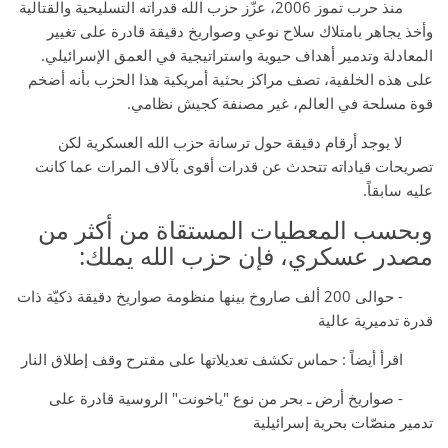
منذ حرب تموز 2006، عزّز حزب الله قدراته التسليحية والقتالية
وأخذ يجاهر بامتلاك سلاح نوعي وصواريخ دقيقة قادرة على تغيير
المعادلة وتدمير أهداف حيوية واستراتيجية في العمق الإسرائيلي.
على هذه الخلفية، تصف مراكز بحثية أمريكية هذا الحزب بأنه أضخم
قوة مسلحة في العالم، غير مصنفة كجيش نظامي.
لا يوجد أرقام دقيقة حول ترسانة حزب الله العسكرية لكن
تصريحات قياداته تتحدث عن قدرات أقوى بآلاف المرات عما كانت
عليه سابقاً.
وبحسب المعطيات المستقاة من أكثر من
مصدر عسكري، فإن حزب الله يملك:
- حوالى 200 ألف صاروخ بينها منظومة صواريخ دقيقة ذكيّة ذات
قدرة تدميرية عالية
اقرأ أيضاً : حماس تكشف تعديلاتها على مقترح وقف إطلاق النار
- صواريخ أرض ـ بحر من نوع "ياخونت" الروسية قادرة على
تدمير منصّات بحرية إسرائيلية