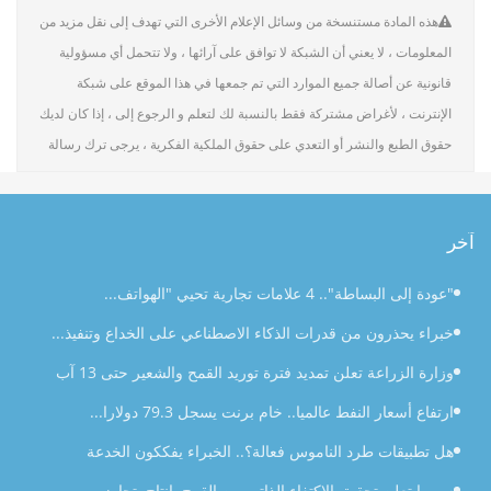
هذه المادة مستنسخة من وسائل الإعلام الأخرى التي تهدف إلى نقل مزيد من
المعلومات ، لا يعني أن الشبكة لا توافق على آرائها ، ولا تتحمل أي مسؤولية
قانونية عن أصالة جميع الموارد التي تم جمعها في هذا الموقع على شبكة
الإنترنت ، لأغراض مشتركة فقط بالنسبة لك لتعلم و الرجوع إلى ، إذا كان لديك
حقوق الطبع والنشر أو التعدي على حقوق الملكية الفكرية ، يرجى ترك رسالة
آخر
"عودة إلى البساطة".. 4 علامات تجارية تحيي "الهواتف...
خبراء يحذرون من قدرات الذكاء الاصطناعي على الخداع وتنفيذ...
وزارة الزراعة تعلن تمديد فترة توريد القمح والشعير حتى 13 آب
ارتفاع أسعار النفط عالميا.. خام برنت يسجل 79.3 دولارا...
هل تطبيقات طرد الناموس فعالة؟.. الخبراء يفككون الخدعة
سوريا تعلن تحقيق الاكتفاء الذاتي من القمح بإنتاج يتجاوز...