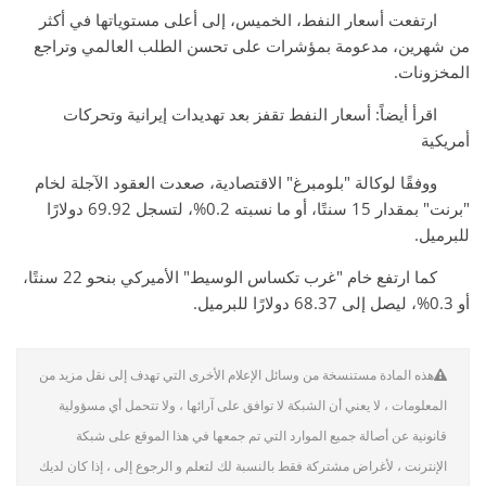
ارتفعت أسعار النفط، الخميس، إلى أعلى مستوياتها في أكثر
من شهرين، مدعومة بمؤشرات على تحسن الطلب العالمي وتراجع
المخزونات.
اقرأ أيضاً: أسعار النفط تقفز بعد تهديدات إيرانية وتحركات
أمريكية
ووفقًا لوكالة "بلومبرغ" الاقتصادية، صعدت العقود الآجلة لخام
"برنت" بمقدار 15 سنتًا، أو ما نسبته 0.2%، لتسجل 69.92 دولارًا
للبرميل.
كما ارتفع خام "غرب تكساس الوسيط" الأميركي بنحو 22 سنتًا،
أو 0.3%، ليصل إلى 68.37 دولارًا للبرميل.
هذه المادة مستنسخة من وسائل الإعلام الأخرى التي تهدف إلى نقل مزيد من
المعلومات ، لا يعني أن الشبكة لا توافق على آرائها ، ولا تتحمل أي مسؤولية
قانونية عن أصالة جميع الموارد التي تم جمعها في هذا الموقع على شبكة
الإنترنت ، لأغراض مشتركة فقط بالنسبة لك لتعلم و الرجوع إلى ، إذا كان لديك