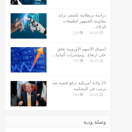
دراسة بريطانية تكشف تزايد
مقاومة الجمهور لتطبيقات
الذكاء...
229
08-05
أسواق الأسهم الأوروبية تغلق
على ارتفاع.. ومؤشرات ألمانيا...
192
08-05
25 ولاية أمريكية ترفع قضية ضد
ترمب في المحكمة
196
08-05
وصلة ودية