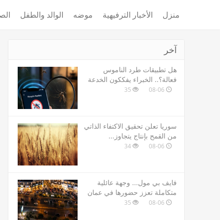
منزل
الأخبار الترفيهية
موضه
الوالد والطفل
الص
آخر
هل تطبيقات طرد الناموس
فعالة؟.. الخبراء يفككون الخدعة
35
08-06
سوريا تعلن تحقيق الاكتفاء الذاتي
من القمح بإنتاج يتجاوز...
34
08-06
فايف بي مول... وجهة عائلية
متكاملة تعزز حضورها في عمان
35
08-06