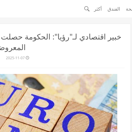
حة
الفندق
أكثر
المعروض
2025-11-07