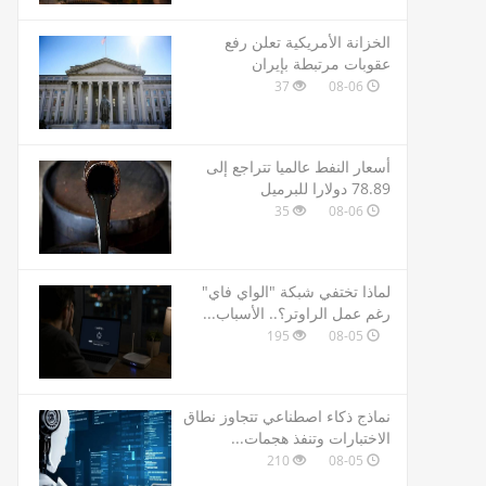
الخزانة الأمريكية تعلن رفع
عقوبات مرتبطة بإيران
37
08-06
أسعار النفط عالميا تتراجع إلى
78.89 دولارا للبرميل
35
08-06
لماذا تختفي شبكة "الواي فاي"
رغم عمل الراوتر؟.. الأسباب...
195
08-05
نماذج ذكاء اصطناعي تتجاوز نطاق
الاختبارات وتنفذ هجمات...
210
08-05