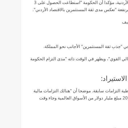
كشف الخبير الاقتصادي عن مدى الإقبال العالمي على السندات الأردنية، مؤكدا أن الحكومة "استطاعت الحصول على 3
فعة "تعكس مدى ثقة المستثمرين بالاقتصاد الأردني".
في "جذب ثقة المستثمرين" الأجانب نحو المملكة.
الي القوي"، ويظهر في الوقت ذاته "مدى التزام الحكومة
لاستيراد:
ة التزامات سابقة. موضحا أن "هنالك التزامات مالية
حكومية استفاءها في 2026"، وأن الحكومة كانت قد "استدانت في 2015 مبلغ مليار دولار من الأسواق العالمية وجاء وقت