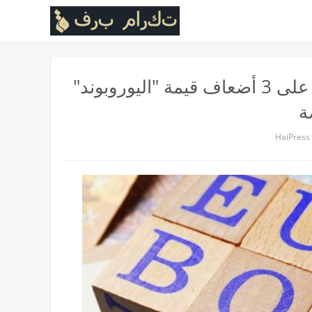
خبير اقتصادي لـ"رؤيا": الحكومة حصلت على 3 أضعاف قيمة "اليوروبوند"
ة
HaiPress