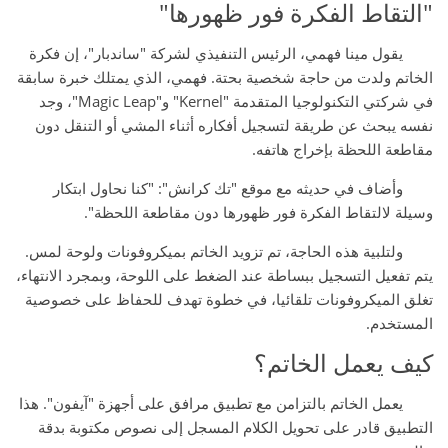
"التقاط الفكرة فور ظهورها"
يقول مينا فهمي، الرئيس التنفيذي لشركة "ساندبار"، إن فكرة
الخاتم ولدت من حاجة شخصية بحتة. فهمي، الذي يمتلك خبرة سابقة
في شركتي التكنولوجيا المتقدمة "Kernel" و"Magic Leap"، وجد
نفسه يبحث عن طريقة لتسجيل أفكاره أثناء المشي أو التنقل دون
مقاطعة اللحظة بإخراج هاتفه.
وأضاف في حديثه مع موقع "تك كرانش": "كنا نحاول ابتكار
وسيلة لالتقاط الفكرة فور ظهورها دون مقاطعة اللحظة".
ولتلبية هذه الحاجة، تم تزويد الخاتم بميكروفونات ولوحة لمس.
يتم تفعيل التسجيل ببساطة عند الضغط على اللوحة، وبمجرد الانتهاء،
تغلق الميكروفونات تلقائيا، في خطوة تهدف للحفاظ على خصوصية
المستخدم.
كيف يعمل الخاتم؟
يعمل الخاتم بالتزامن مع تطبيق مرافق على أجهزة "آيفون". هذا
التطبيق قادر على تحويل الكلام المسجل إلى نصوص مكتوبة بدقة