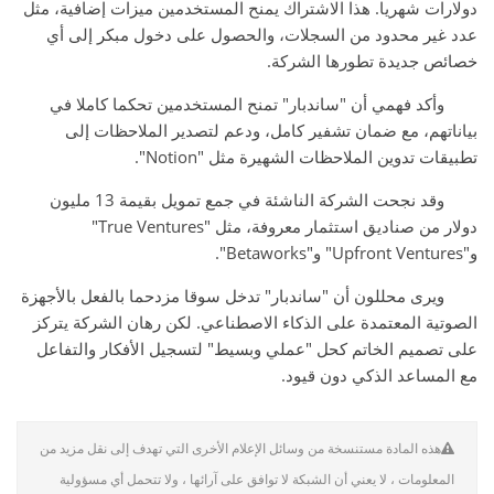
دولارات شهريا. هذا الاشتراك يمنح المستخدمين ميزات إضافية، مثل
عدد غير محدود من السجلات، والحصول على دخول مبكر إلى أي
خصائص جديدة تطورها الشركة.
وأكد فهمي أن "ساندبار" تمنح المستخدمين تحكما كاملا في
بياناتهم، مع ضمان تشفير كامل، ودعم لتصدير الملاحظات إلى
تطبيقات تدوين الملاحظات الشهيرة مثل "Notion".
وقد نجحت الشركة الناشئة في جمع تمويل بقيمة 13 مليون
دولار من صناديق استثمار معروفة، مثل "True Ventures"
و"Upfront Ventures" و"Betaworks".
ويرى محللون أن "ساندبار" تدخل سوقا مزدحما بالفعل بالأجهزة
الصوتية المعتمدة على الذكاء الاصطناعي. لكن رهان الشركة يتركز
على تصميم الخاتم كحل "عملي وبسيط" لتسجيل الأفكار والتفاعل
مع المساعد الذكي دون قيود.
هذه المادة مستنسخة من وسائل الإعلام الأخرى التي تهدف إلى نقل مزيد من
المعلومات ، لا يعني أن الشبكة لا توافق على آرائها ، ولا تتحمل أي مسؤولية