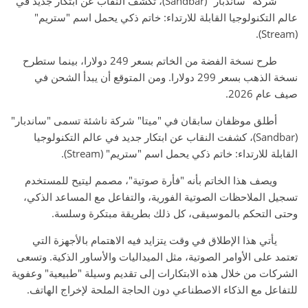
شركة "ساندبار" (Sandbar)، تكشف النقاب عن ابتكار جديد في
عالم التكنولوجيا القابلة للارتداء: خاتم ذكي يحمل اسم "ستريم"
(Stream).
طرح نسخة الفضة من الخاتم بسعر 249 دولارا، بينما ستطرح
نسخة الذهب بسعر 299 دولارا. ومن المتوقع أن يبدأ الشحن في
صيف عام 2026.
أطلق موظفان سابقان في "ميتا" شركة ناشئة تسمى "ساندبار"
(Sandbar)، كشفت النقاب عن ابتكار جديد في عالم التكنولوجيا
القابلة للارتداء: خاتم ذكي يحمل اسم "ستريم" (Stream).
ويصف هذا الخاتم بأنه "فأرة صوتية"، مصمم ليتيح للمستخدم
تسجيل الملاحظات الصوتية الفورية، والتفاعل مع المساعد الذكي،
وحتى التحكم بالموسيقى، كل ذلك بطريقة مبتكرة وسلسة.
يأتي هذا الإطلاق في وقت يتزايد فيه الاهتمام بالأجهزة التي
تعتمد على الأوامر الصوتية، مثل الميداليات والأساور الذكية. وتسعى
الشركات من خلال هذه الابتكارات إلى تقديم وسيلة "طبيعية" وعفوية
للتفاعل مع الذكاء الاصطناعي دون الحاجة الملحة لإخراج الهاتف.