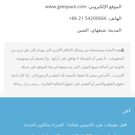
الموقع الإلكتروني: www.geespace.com
الهاتف: ‎+86 21 54200666
المدينة: شنغهاي، الصين
هذه المادة مستنسخة من وسائل الإعلام الأخرى التي تهدف إلى نقل مزيد من
المعلومات ، لا يعني أن الشبكة لا توافق على آرائها ، ولا تتحمل أي مسؤولية
قانونية عن أصالة جميع الموارد التي تم جمعها في هذا الموقع على شبكة
الإنترنت ، لأغراض مشتركة فقط بالنسبة لك لتعلم و الرجوع إلى ، إذا كان لديك
حقوق الطبع والنشر أو التعدي على حقوق الملكية الفكرية ، يرجى ترك رسالة
آخر
هل تطبيقات طرد الناموس فعالة؟.. الخبراء يفككون الخدعة