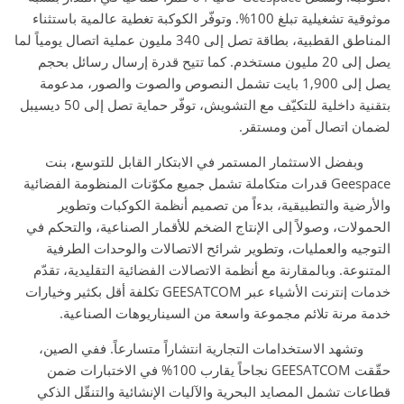
موثوقية تشغيلية تبلغ 100%. وتوفّر الكوكبة تغطية عالمية باستثناء
المناطق القطبية، بطاقة تصل إلى 340 مليون عملية اتصال يومياً لما
يصل إلى 20 مليون مستخدم. كما تتيح قدرة إرسال رسائل بحجم
يصل إلى 1,900 بايت تشمل النصوص والصوت والصور، مدعومة
بتقنية داخلية للتكيّف مع التشويش، توفّر حماية تصل إلى 50 ديسيبل
لضمان اتصال آمن ومستقر.
وبفضل الاستثمار المستمر في الابتكار القابل للتوسع، بنت
Geespace قدرات متكاملة تشمل جميع مكوّنات المنظومة الفضائية
والأرضية والتطبيقية، بدءاً من تصميم أنظمة الكوكبات وتطوير
الحمولات، وصولاً إلى الإنتاج الضخم للأقمار الصناعية، والتحكم في
التوجيه والعمليات، وتطوير شرائح الاتصالات والوحدات الطرفية
المتنوعة. وبالمقارنة مع أنظمة الاتصالات الفضائية التقليدية، تقدّم
خدمات إنترنت الأشياء عبر GEESATCOM تكلفة أقل بكثير وخيارات
خدمة مرنة تلائم مجموعة واسعة من السيناريوهات الصناعية.
وتشهد الاستخدامات التجارية انتشاراً متسارعاً. ففي الصين،
حقّقت GEESATCOM نجاحاً يقارب 100% في الاختبارات ضمن
قطاعات تشمل المصايد البحرية والآليات الإنشائية والتنقّل الذكي