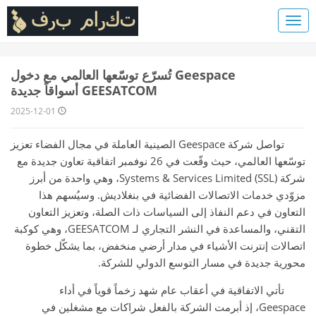
Geespace تُسرّع توسّعها العالمي مع دخول
GEESATCOM أسواقاً جديدة
2025-12-01
تواصل شركة Geespace الصينية العاملة في مجال الفضاء تعزيز
توسّعها العالمي، حيث وقّعت في 26 نوفمبر اتفاقية تعاون جديدة مع
شركة Systems & Services Limited (SSL)، وهي واحدة من أبرز
مزوّدي خدمات الاتصالات الفضائية في بنغلاديش. وسيُسهم هذا
التعاون في دعم النفاذ إلى السياسات ذات الصلة، وتعزيز التعاون
التقني، والمساعدة في النشر التجاري لـ GEESATCOM، وهي كوكبة
اتصالات إنترنت الأشياء في مدار أرضي منخفض، بما يشكّل خطوة
محورية جديدة في مسار التوسع الدولي للشركة.
تأتي الاتفاقية في أعقاب عام شهد زخماً قوياً في أداء
Geespace، إذ أبرمت الشركة بالفعل شراكات مع مشغلين في