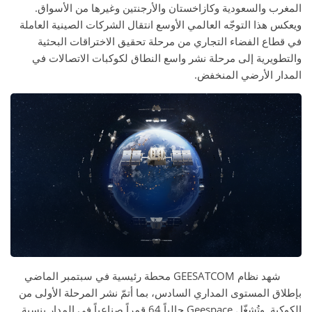
المغرب والسعودية وكازاخستان والأرجنتين وغيرها من الأسواق.
ويعكس هذا التوجّه العالمي الأوسع انتقال الشركات الصينية العاملة
في قطاع الفضاء التجاري من مرحلة تحقيق الاختراقات البحثية
والتطويرية إلى مرحلة نشر واسع النطاق لكوكبات الاتصالات في
المدار الأرضي المنخفض.
شهد نظام GEESATCOM محطة رئيسية في سبتمبر الماضي
بإطلاق المستوى المداري السادس، بما أتمّ نشر المرحلة الأولى من
الكوكبة. وتُشغّل Geespace حالياً 64 قمراً صناعياً في المدار بنسبة