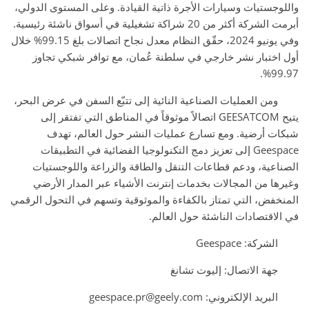
واللوجستيات وسيارات الأجرة ذاتية القيادة. وعلى المستوى الدولي،
أبرمت الشركة أكثر من 20 شراكة تشغيلية في أسواق ناشئة رئيسية.
وفي يونيو 2024، حقّق النظام معدل نجاح اتصالات بلغ 99.15% خلال
أول اختبار نشر خارجي في سلطنة عُمان، مع توافر شبكي تجاوز
99.97%.
ومن العمليات الصناعية النائية إلى تتبّع السفن في عرض البحر،
يتيح GEESATCOM اتصالاً موثوقاً في المناطق التي تفتقر إلى
شبكات أرضية. ومع تسارع عمليات النشر حول العالم، تهدف
Geespace إلى تعزيز دمج التكنولوجيا الفضائية في التطبيقات
الصناعية، ودعم قطاعات التنقل والطاقة والزراعة واللوجستيات
وغيرها من المجالات بخدمات إنترنت الأشياء عبر المدار الأرضي
المنخفض، التي تمتاز بالكفاءة والموثوقية وتسهم في التحول الرقمي
في الاقتصادات الناشئة حول العالم.
الشركة: Geespace
جهة الاتصال: إليوت تشانغ
البريد الإلكتروني: geespace.pr@geely.com