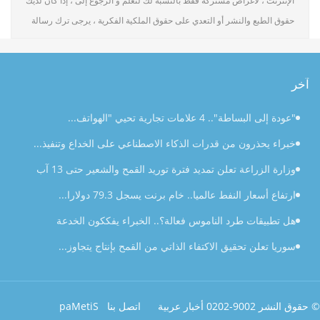
الإنترنت ، لأغراض مشتركة فقط بالنسبة لك لتعلم و الرجوع إلى ، إذا كان لديك
حقوق الطبع والنشر أو التعدي على حقوق الملكية الفكرية ، يرجى ترك رسالة
آخر
"عودة إلى البساطة".. 4 علامات تجارية تحيي "الهواتف...
خبراء يحذرون من قدرات الذكاء الاصطناعي على الخداع وتنفيذ...
وزارة الزراعة تعلن تمديد فترة توريد القمح والشعير حتى 13 آب
ارتفاع أسعار النفط عالميا.. خام برنت يسجل 79.3 دولارا...
هل تطبيقات طرد الناموس فعالة؟.. الخبراء يفككون الخدعة
سوريا تعلن تحقيق الاكتفاء الذاتي من القمح بإنتاج يتجاوز...
© حقوق النشر 2009-2020 أخبار عربية
اتصل بنا
SiteMap