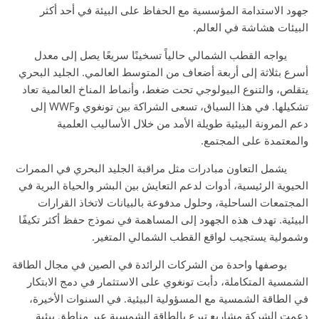
جهود الاستدامة المؤسسية مع الحفاظ على البيئة في أحد أكثر
البيئات هشاشة في العالم.
يواجه القطب الشمالي حالياً تسخينًا سريعًا يصل إلى معدل
أسرع بثلاثة إلى أربعة أضعاف من المتوسط العالمي. الجليد البحري
يتقلص، والتنوع البيولوجي تحت ضغط، وأنماط المناخ العالمية تعاد
تشكيلها. في هذا السياق، تسعى الشراكة بين تونغوي وWWF إلى
دعم المرونة البيئية طويلة الأمد من خلال الأساليب العلمية
والمعتمدة على المجتمع.
يشمل التعاون مبادرات مثل مراقبة الجليد البحري في الممرات
الحيوية الرئيسية، أدوات لدعم التعايش بين البشر والحياة البرية في
المجتمعات الساحلية، وحلول مدفوعة بالبيانات لاتخاذ القرارات
البيئية. تهدف هذه الجهود إلى المساهمة في نموذج حفظ أكثر تكيفًا
وشمولية يستجيب لواقع القطب الشمالي المتغير.
بوصفها واحدة من الشركات الرائدة في الصين في مجال الطاقة
الشمسية المتكاملة، دأبت تونغوي على الاستثمار في دمج الابتكار
في الطاقة الشمسية مع المسؤولية البيئية. في السنوات الأخيرة،
دعمت الشركة مشاريع تبرع بالطاقة الشمسية عبر مناطق بيئية