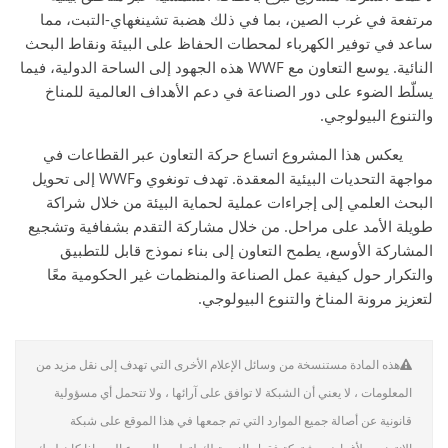
مرتفعة في غرب الصين، بما في ذلك هضبة تشينغهاي-التبت، مما
ساعد في توفير الكهرباء لمحطات الحفاظ على البيئة ونقاط البحث
النائية. يوسع التعاون مع WWF هذه الجهود إلى الساحة الدولية، فيما
يسلّط الضوء على دور الصناعة في دعم الأهداف العالمية للمناخ
والتنوع البيولوجي.
يعكس هذا المشروع اتساع حركة التعاون عبر القطاعات في
مواجهة التحديات البيئية المعقدة. تهدف تونغوي وWWF إلى تحويل
البحث العلمي إلى إجراءات عملية لحماية البيئة من خلال شراكة
طويلة الأمد على مراحل. من خلال مشاركة التقدم بشفافية وتشجيع
المشاركة الأوسع، يطمح التعاون إلى بناء نموذج قابل للتطبيق
والتكرار حول كيفية عمل الصناعة والمنظمات غير الحكومية معًا
لتعزيز مرونة المناخ والتنوع البيولوجي.
هذه المادة مستنسخة من وسائل الإعلام الأخرى التي تهدف إلى نقل مزيد من
المعلومات ، لا يعني أن الشبكة لا توافق على آرائها ، ولا تتحمل أي مسؤولية
قانونية عن أصالة جميع الموارد التي تم جمعها في هذا الموقع على شبكة