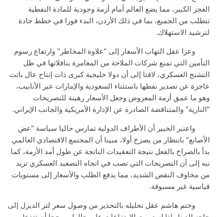
العجز الكبير، مما يضع العالم أمام أزمة وجودية للمادة النفطية
تتطلب من الجميع، بما في ذلك الأردن، البدء فورا في خطط جادة
لترشيد الاستهلاك.
وعزا عقل التهاب الأسعار إلى "علاوة المخاطر" وارتفاع رسوم
التأمين التي تمنع شركات الملاحة من المغامرة بناقلاتها في ظل
التشنج العسكري، لافتا إلى أن دولا خليجية كبرى ذات إنتاج عال باتت
عاجزة عن تصدير نفطها باستثناء السعودية والإمارات عبر الأنابيب،
وهو ما عمق أزمة المعروض وجعل الأسعار رهينة للتصريحات
"النارية" والمتناقضة الصادرة عن الإدارة الأمريكية والجانب الإيراني.
واعتبر الخبير أن الأطراف الدولية تمارس حاليا سياسة "عض
الأصابع" بانتظار من يصرخ أولا، مبينا أن المجتمع الاقتصادي العالمي
بدأ بالصراخ بالفعل نتيجة التعقيدات الناتجة عن طول أمد الأزمة، كما
نبه إلى أن التصريحات التي تصب في اتجاه التصعيد العسكري تزيد
من مخاوف النقص الشديد، مما يدفع الطلب والأسعار إلى مستويات
قياسية غير مسبوقة.
وختم هاشم عقل تحليله بالتحذير من وصول سعر لتر الديزل إلى
حاجز الدينار إذا استمرت الارتفاعات على حالها، مرجحا أن تتدخل