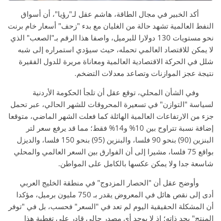
أكد الخبير في مجال الطاقة، هاشم عقل لـ"رؤيا"، أن أسواق
النفط العالمية تشهد حالة من الغليان مع بدء "زحف" أسعار خام برنت
نحو مستويات 130 دولارا للبرميل، واصفا هذا الرقم بـ"الصعب" الذي
لا يمكن للاقتصاد العالمي تحمله، حيث سيؤدي استمراره إلى شبه
شلل في الحركة الاقتصادية العالمية ومعاناة مريرة للدول الفقيرة
نتيجة عجز الموازنات وتصاعد معدلات التضخم.
وفي الشأن المحلي، توقع عقل أن تلجأ الحكومة الأردنية
لسياسة "التوازن" في تسعيرة المحروقات للشهر الحالي، عبر تحمل
جزء من الارتفاعات العالمية الهائلة كما فعلت الشهر الماضي، متوقعا
إضافة نسبة تتراوح بين 10% و14% فقط؛ مما قد يرفع سعر لتر
البنزين (90) بنحو 90 فلسا، والبنزين (95) بنحو 150 فلسا، والديزل
بواقع 75 فلسا، مشيرا إلى أن الفوارق بين السعر العالمي والمحلي
شاسعة جدا ولا يمكن عكسها بالكامل على المواطن.
وأوضح عقل أن "الحصار المزدوج" في منطقة الخليج العربي
أدى إلى نقص هائل في المعروض يقدر بـ 750 مليون برميل، مؤكدا
أن المشكلة الحقيقية اليوم لم تعد في "السعر" فحسب، بل في "توفر
المنتج" بحد ذاته؛ إذ لا يوجد أي مصدر حالي قادر على تغطية هذا