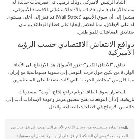
أشاد الرئيس الأميركي دونالد ترمب، في تصريحات جديدة له
مساء الأربعاء 6 مايو 2026، بالأداء الاستثنائي للاقتصاد الأميركي،
مشيرا إلى أن سوق الأسهم (Wall Street) قد قفز إلى أعلى مستوى
له على الإطلاق، مما انعكس إيجابا على قطاع الوظائف وأمان
صناديق المعاشات للمواطنين.
دوافع الانتعاش الاقتصادي حسب الرؤية
الأميركية
تفاؤل "الاتفاق الكبير": تعزو الأسواق هذا الارتفاع إلى الأنباء
الواردة من بكين حول قرب التوصل إلى تسوية دبلوماسية مع إيران،
مما قلل من "مخاطر الحرب" التي كانت تضغط على المستثمرين.
استقرار سوق الطاقة: رغم تراجع إنتاج "أوبك" لمستويات
تاريخية، إلا أن التوقعات بفتح مضيق هرمز وعودة الإمدادات أدت إلى
حالة من الارتياح في قطاعات الصناعة والنقل.
هذه المادة مستنسخة من وسائل الإعلام الأخرى التي تهدف إلى نقل مزيد من
المعلومات ، لا يعني أن الشبكة لا توافق على آرائها ، ولا تتحمل أي مسؤولية