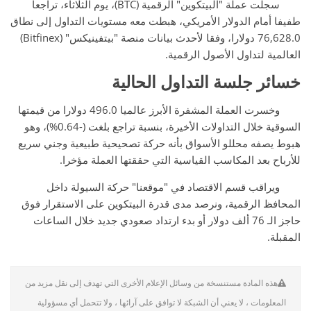
سجلت عملة "البيتكوين" الرقمية (BTC)، يوم الثلاثاء، تراجعا
طفيفا أمام الدولار الأمريكي، هبطت معه مستويات التداول إلى نطاق
76,628.0 دولارا، وفقا لأحدث بيانات منصة "بيتفينيكس" (Bitfinex)
العالمية لتداول الأصول الرقمية.
خسائر جلسة التداول الحالية
وخسرت العملة المشفرة الأبرز عالميا 496.0 دولارا من قيمتها
السوقية خلال التداولات الأخيرة، بنسبة تراجع بلغت (-0.64%)، وهو
هبوط يصفه محللو الأسواق بأنه حركة تصحيحية طبيعية وجني سريع
للأرباح بعد المكاسب القياسية التي حققتها العملة مؤخرا.
ويراقب قسم الاقتصاد في "موقعنا" حركة السيولة داخل
المحافظ الرقمية، ونرصد مدى قدرة البيتكوين على الاستقرار فوق
حاجز الـ 76 ألف دولار أو بدء ارتداد صعودي جديد خلال الساعات
المقبلة.
هذه المادة مستنسخة من وسائل الإعلام الأخرى التي تهدف إلى نقل مزيد من
المعلومات ، لا يعني أن الشبكة لا توافق على آرائها ، ولا تتحمل أي مسؤولية