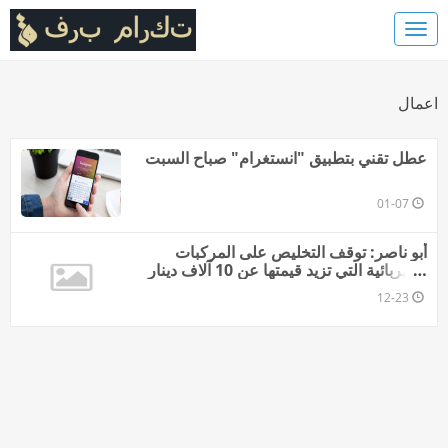
اعمال
عطل تقني بتطبيق "انستغرام" صباح السبت
01-07
أبو ناصر: توقف التخليص على المركبات
الكهربائية التي تزيد قيمتها عن 10 آلاف دينار
لمدة 80 يومًا.. فيديو"/>
12-23
window.googletag =
window.googletag || {cmd: []};
googletag.cmd.push(function() {
googletag.defineSlot('/